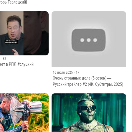
горь Тарлецкий]
· 32
чет в РПЛ #слуцкий
16 июля 2025
· 17
Очень странные дела (5 сезон) —
Русский трейлер #2 (4К, Субтитры, 2025)