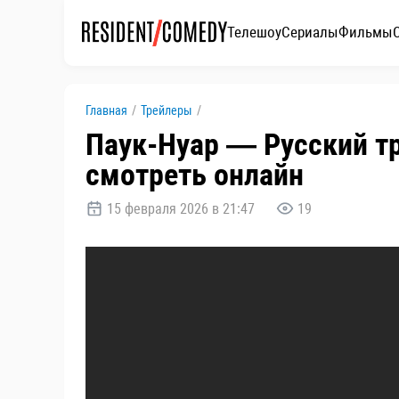
Телешоу
Сериалы
Фильмы
Главная
/
Трейлеры
/
Паук-Нуар — Русский тр
смотреть онлайн
15 февраля 2026 в 21:47
19