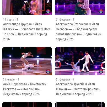
14 марта
· 5
21 февраля
· 5
Александра Трусова и Иван
Александра Степанова и Иван
Жвакин — «Somebody That I Used
Скобрев — «О бедном гусаре
To Know». Ледниковый период
замолвите слово». Ледниковый
2026
период 2026
31 января
· 9
21 февраля
· 8
Анна Щербакова и Константин
Александра Трусова и Иван
Раскатов — «Эхо любви».
Жвакин — «Жестокий романс».
Ледниковый период 2026
Ледниковый период 2026