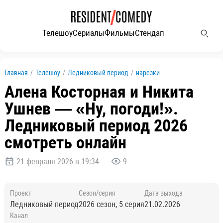
Телешоу
Сериалы
Фильмы
Стендап
Главная
/
Телешоу
/
Ледниковый период
/
нарезки
Алена Косторная и Никита
Ушнев — «Ну, погоди!».
Ледниковый период 2026
смотреть онлайн
21 февраля 2026 в 19:34
9
Проект
Сезон/серия
Дата выхода
Ледниковый период
2026 сезон, 5 серия
21.02.2026
Канал