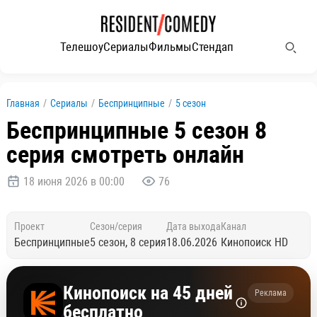
Телешоу
Сериалы
Фильмы
Стендап
Главная
/
Сериалы
/
Беспринципные
/
5 сезон
Беспринципные 5 сезон 8
серия смотреть онлайн
18 июня 2026 в 00:00
76
Проект
Сезон/серия
Дата выхода
Канал
Беспринципные
5 сезон, 8 серия
18.06.2026
Кинопоиск HD
Кинопоиск на 45 дней
Реклама
бесплатно