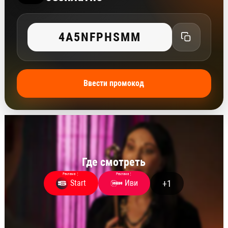
4A5NFPHSMM
Ввести промокод
Где смотреть
Реклама
⋮
Реклама
⋮
+1
Start
Иви