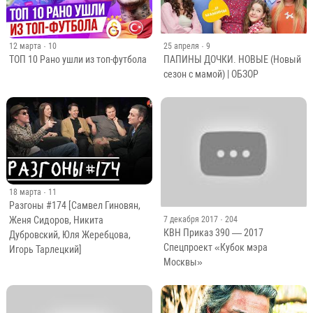
12 марта
· 10
25 апреля
· 9
ТОП 10 Рано ушли из топ-футбола
ПАПИНЫ ДОЧКИ. НОВЫЕ (Новый
сезон с мамой) | ОБЗОР
18 марта
· 11
Разгоны #174 [Самвел Гиновян,
Женя Сидоров, Никита
7 декабря 2017
· 204
КВН Приказ 390 — 2017
Дубровский, Юля Жеребцова,
Спецпроект «Кубок мэра
Игорь Тарлецкий]
Москвы»