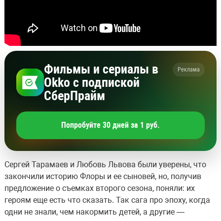
Фильмы и сериалы в
Реклама
Okko с подпиской
СберПрайм
Попробуйте 30 дней за 1 руб.
Сергей Тарамаев и Любовь Львова были уверены, что
закончили историю Флоры и ее сыновей, но, получив
предложение о съемках второго сезона, поняли: их
героям еще есть что сказать. Так сага про эпоху, когда
одни не знали, чем накормить детей, а другие —