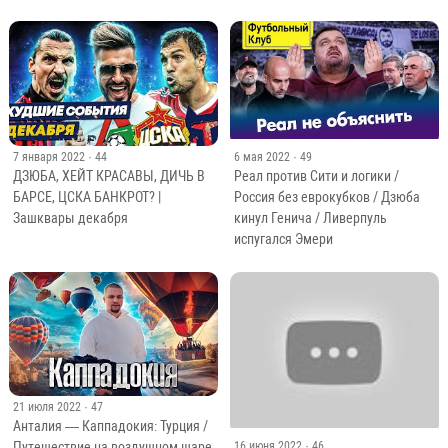
7 января 2022
· 44
6 мая 2022
· 49
ДЗЮБА, ХЕЙТ КРАСАВЫ, ДИЧЬ В
Реал против Сити и логики /
БАРСЕ, ЦСКА БАНКРОТ? |
Россия без еврокубков / Дзюба
Зашквары декабря
кинул Генича / Ливерпуль
испугался Эмери
21 июля 2022
· 47
Анталия — Каппадокия: Турция /
Путешествие на воздушном шаре
16 июня 2022
· 46