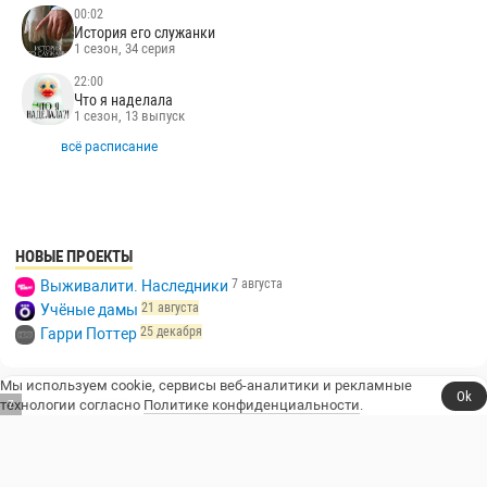
00:02
История его служанки
1 сезон, 34 серия
22:00
Что я наделала
1 сезон, 13 выпуск
всё расписание
НОВЫЕ ПРОЕКТЫ
7 августа
Выживалити. Наследники
21 августа
Учёные дамы
25 декабря
Гарри Поттер
Мы используем cookie, сервисы веб-аналитики и рекламные
Ok
технологии согласно
Политике конфиденциальности
.
6
Сериалы, юмор и стендап.
Телешоу
Сериалы
Фильмы
Стендап