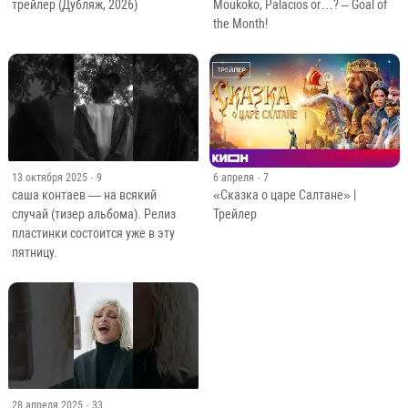
трейлер (Дубляж, 2026)
Moukoko, Palacios or…? – Goal of
the Month!
13 октября 2025
· 9
6 апреля
· 7
саша контаев — на всякий
«Сказка о царе Салтане» |
случай (тизер альбома). Релиз
Трейлер
пластинки состоится уже в эту
пятницу.
28 апреля 2025
· 33