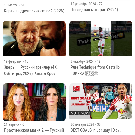
12 декабря 2024
· 72
19 марта
· 51
Последний материк (2024)
Картины дружеских связей (2026)
19 февраля
· 15
8 октября 2024
· 42
Зверь — Русский трейлер (4К,
Pure Technique from Castello
Субтитры, 2026) Рассел Кроу
LUKEBA 🇫🇷🤩
21 апреля
· 6
30 января 2024
· 38
Практическая магия 2 — Русский
BEST GOALS in January I Xavi,