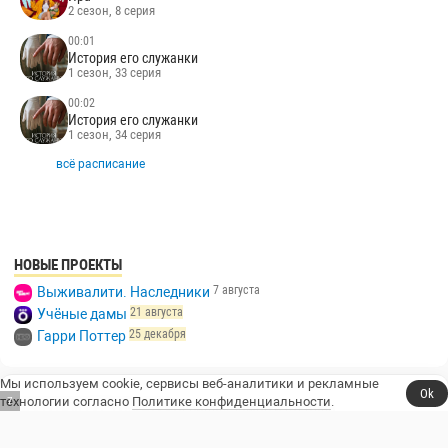
2 сезон, 8 серия
00:01
История его служанки
1 сезон, 33 серия
00:02
История его служанки
1 сезон, 34 серия
всё расписание
НОВЫЕ ПРОЕКТЫ
7 августа
Выживалити. Наследники
21 августа
Учёные дамы
25 декабря
Гарри Поттер
Мы используем cookie, сервисы веб-аналитики и рекламные
Ok
технологии согласно
Политике конфиденциальности
.
6
Сериалы, юмор и стендап.