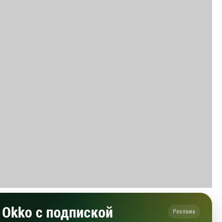
Okko с подпиской
Реклама