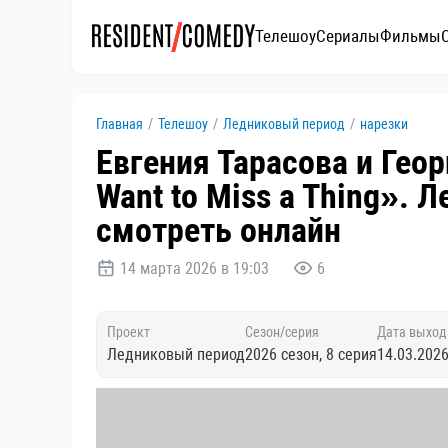
Телешоу
Сериалы
Фильмы
Главная
/
Телешоу
/
Ледниковый период
/
нарезки
Евгения Тарасова и Геор
Want to Miss a Thing».
смотреть онлайн
14 марта 2026 в 19:03
6
Проект
Сезон/серия
Дата выход
Ледниковый период
2026 сезон, 8 серия
14.03.202