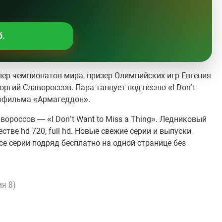
б.
зер чемпионатов мира, призер Олимпийских игр Евгения
оргий Славороссов. Пара танцует под песню «I Don’t
инофильма «Армагеддон».
вороссов — «I Don’t Want to Miss a Thing». Ледниковый
тве hd 720, full hd. Новые свежие серии и выпуски
е серии подряд бесплатно на одной странице без
ия 8)