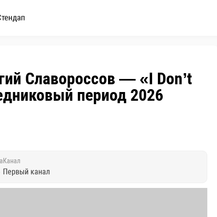
Стендап
гий Славороссов — «I Don’t
 Ледниковый период 2026
а
Канал
6
Первый канал