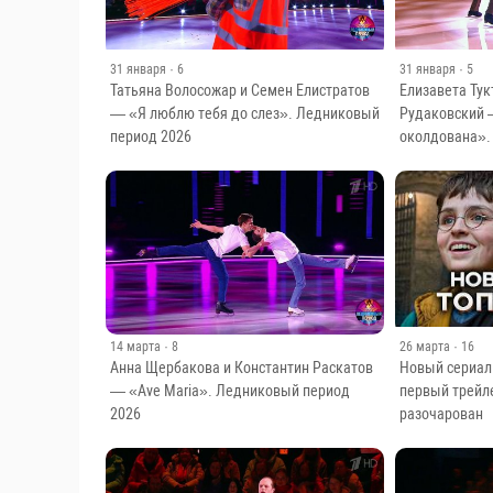
31 января
· 6
31 января
· 5
Татьяна Волосожар и Семен Елистратов
Елизавета Ту
— «Я люблю тебя до слез». Ледниковый
Рудаковский 
период 2026
околдована».
14 марта
· 8
26 марта
· 16
Анна Щербакова и Константин Раскатов
Новый сериал 
— «Ave Maria». Ледниковый период
первый трейле
2026
разочарован