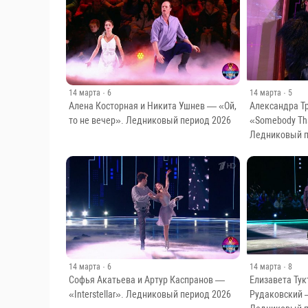
14 марта
· 6
14 марта
· 5
Алена Косторная и Никита Ушнев — «Ой,
Александра Т
то не вечер». Ледниковый период 2026
«Somebody Tha
Ледниковый п
14 марта
· 6
14 марта
· 8
Софья Акатьева и Артур Каспранов —
Елизавета Ту
«Interstellar». Ледниковый период 2026
Рудаковский 