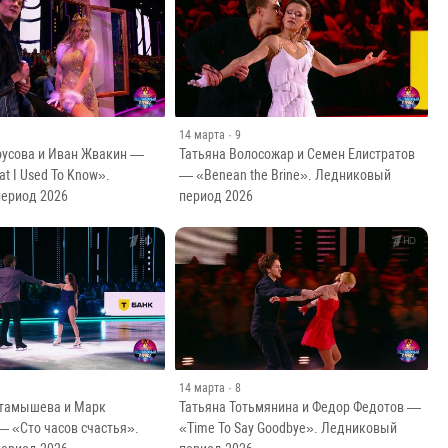
14 марта
· 9
русова и Иван Жвакин —
Татьяна Волосожар и Семен Елистратов
t I Used To Know».
— «Benean the Brine». Ледниковый
ериод 2026
период 2026
14 марта
· 8
ктамышева и Марк
Татьяна Тотьмянина и Федор Федотов —
— «Сто часов счастья».
«Time To Say Goodbye». Ледниковый