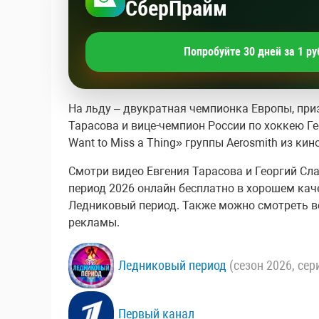
СберПрайм
Попробуйте 30 дней за 1 ру
На льду – двукратная чемпионка Европы, при
Тарасова и вице-чемпион России по хоккею Ге
Want to Miss a Thing» группы Aerosmith из к
Смотри видео Евгения Тарасова и Георгий Сла
период 2026 онлайн бесплатно в хорошем качес
Ледниковый период. Также можно смотреть вс
рекламы.
Ледниковый период
(сезон 2026, сер
Первый канал