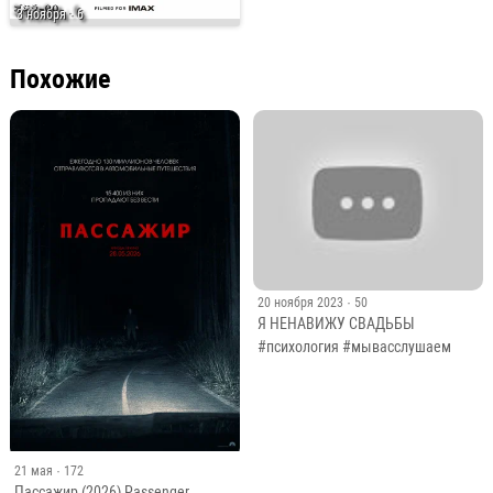
3 ноября
· 6
Похожие
20 ноября 2023
· 50
Я НЕНАВИЖУ СВАДЬБЫ
#психология #мывасслушаем
21 мая
· 172
Пассажир (2026) Passenger