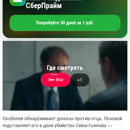
СберПрайм
Попробуйте 30 дней за 1 руб.
Где смотреть
Реклама
⋮
+1
Иви
Скобелев обнаруживает доносы против отца. Лозовой
подставляет его в деле убийства Севастьянова —