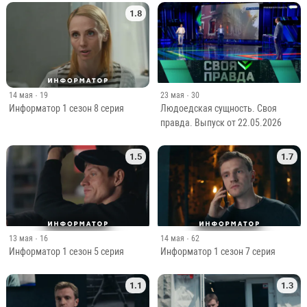
1.8
14 мая
· 19
23 мая
· 30
Информатор 1 сезон 8 серия
Людоедская сущность. Своя
правда. Выпуск от 22.05.2026
1.5
1.7
13 мая
· 16
14 мая
· 62
Информатор 1 сезон 5 серия
Информатор 1 сезон 7 серия
1.1
1.3