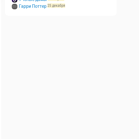
7 августа
Выживалити. Наследники
21 августа
Учёные дамы
25 декабря
Гарри Поттер