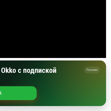
Okko с подпиской
Реклама
б.