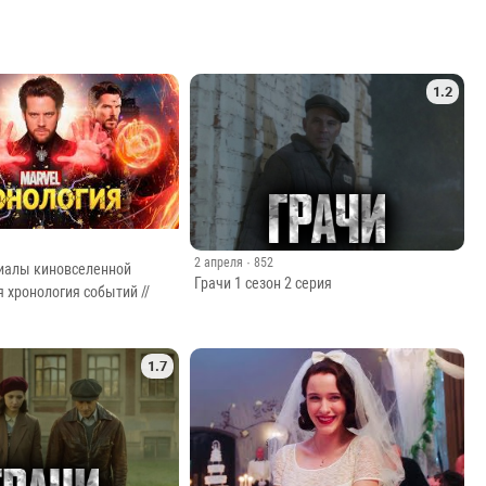
1.2
2 апреля
· 852
иалы киновселенной
Грачи 1 сезон 2 серия
я хронология событий //
1.7