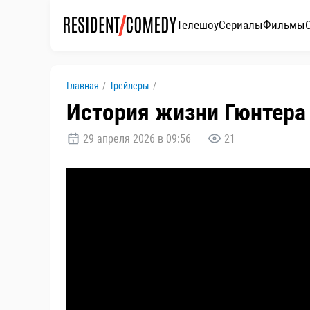
Телешоу
Сериалы
Фильмы
Главная
/
Трейлеры
/
История жизни Гюнтера 
29 апреля 2026 в 09:56
21