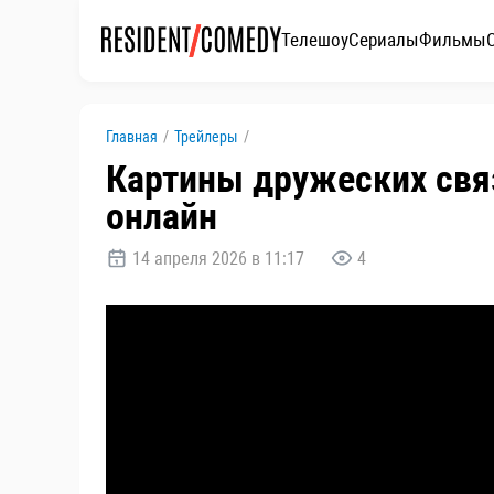
Телешоу
Сериалы
Фильмы
Главная
/
Трейлеры
/
Картины дружеских свя
онлайн
14 апреля 2026 в 11:17
4