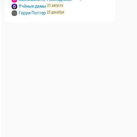
3 августа
Коп-звезда
7 августа
Выживалити. Наследники
21 августа
Учёные дамы
25 декабря
Гарри Поттер