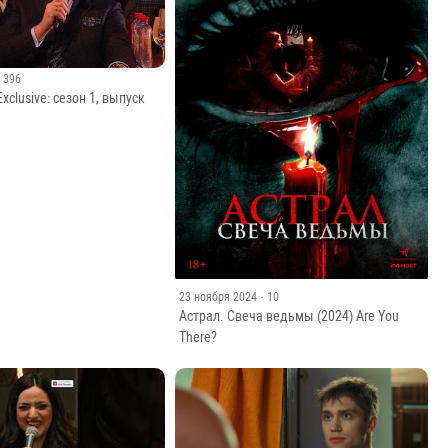
· 396
xclusive: сезон 1, выпуск
23 ноября 2024
· 10
Астрал. Свеча ведьмы (2024) Are You
There?