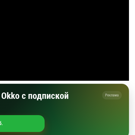
Okko с подпиской
Реклама
б.