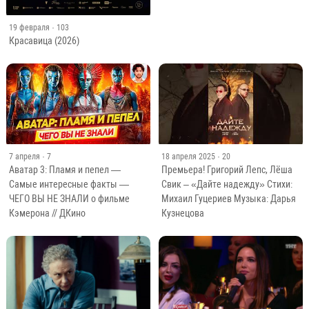
19 февраля
· 103
Красавица (2026)
7 апреля
· 7
18 апреля 2025
· 20
Аватар 3: Пламя и пепел —
Премьера! Григорий Лепс, Лёша
Самые интересные факты —
Свик – «Дайте надежду» Стихи:
ЧЕГО ВЫ НЕ ЗНАЛИ о фильме
Михаил Гуцериев Музыка: Дарья
Кэмерона // ДКино
Кузнецова