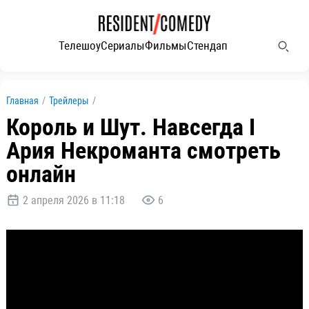
Телешоу
Сериалы
Фильмы
Стендап
Главная
/
Трейлеры
/
Король и Шут. Навсегда I
Ария Некроманта смотреть
онлайн
2 апреля 2026 в 11:18
6