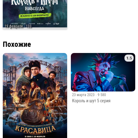
19 февраля
· 133
Похожие
1.5
23 марта 2023
· 9 580
Король и шут 5 серия