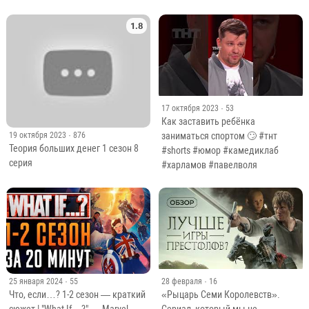
1.8
17 октября 2023
· 53
Как заставить ребёнка
заниматься спортом 🙄 #тнт
19 октября 2023
· 876
Теория больших денег 1 сезон 8
#shorts #юмор #камедиклаб
серия
#харламов #павелволя
25 января 2024
· 55
28 февраля
· 16
Что, если…? 1-2 сезон — краткий
«Рыцарь Семи Королевств».
сюжет | "What If…?" — Marvel
Сериал, который мы не