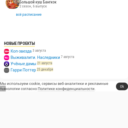
Большой куш Бангкок
2 сезон, 6 выпуск
всё расписание
НОВЫЕ ПРОЕКТЫ
3 августа
Коп-звезда
7 августа
Выживалити. Наследники
21 августа
Учёные дамы
25 декабря
Гарри Поттер
Мы используем cookie, сервисы веб-аналитики и рекламные
Ok
технологии согласно
Политике конфиденциальности
.
6
Сериалы, юмор и стендап.
Телешоу
Сериалы
Фильмы
Стендап
Трейлеры
Блоги
Телеканалы
Стендаперы
О сайте
Контакты
Пользовательское соглашение
Политика конфиденциальности