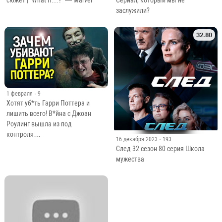
заслужили?
32.80
1 февраля
· 9
Хотят уб*ть Гарри Поттера и
лишить всего! В*йна с Джоан
Роулинг вышла из под
контроля…
16 декабря 2023
· 193
След 32 сезон 80 серия Школа
мужества