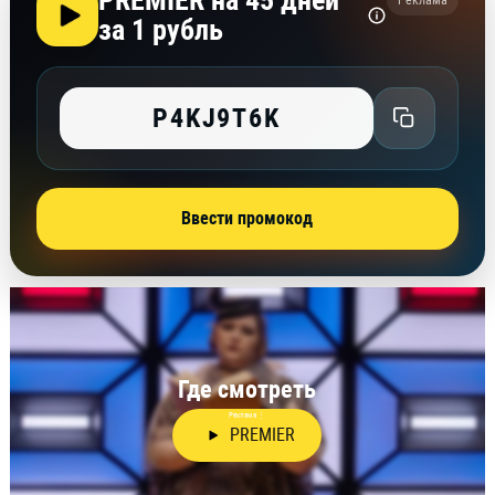
PREMIER на 45 дней
Реклама
за 1 рубль
P4KJ9T6K
Ввести промокод
Где смотреть
Реклама
⋮
PREMIER