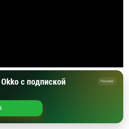
Okko с подпиской
Реклама
б.