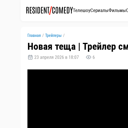
Телешоу
Сериалы
Фильмы
Главная
/
Трейлеры
/
Новая теща | Трейлер с
23 апреля 2026 в 18:07
6