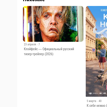
23 апреля
· 7
Клэйфейс — Официальный русский
тизер-трейлер (2026)
5 марта
· 40
К себе нежно 