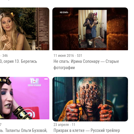
· 346
11 июня 2016
· 531
3, серия 13. Берегись
Не спать: Ирина Сопонару — Старые
фотографии
 7
23 апреля
· 11
ь. Таланты Ольги Бузовой,
Призрак в клетке — Русский трейлер