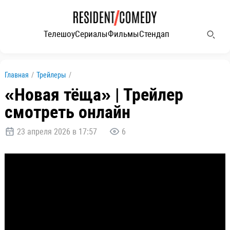
Телешоу
Сериалы
Фильмы
Стендап
Главная
/
Трейлеры
/
«Новая тёща» | Трейлер
смотреть онлайн
23 апреля 2026 в 17:57
6