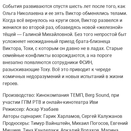
События развиваются спустя шесть лет после того, как
Ольга Николаевна и ее зять Виктор обменялись телами.
Когда всё вернулось на круги своя, Виктор развелся и
женился во второй раз, обзаведясь новой «железной»
тёщей — Галиной Михайловной. Без того непростой быт
усложняет неожиданный приезд брата-близнеца
Виктора, Тохи, с которым он давно не в ладах. Старые
семейные конфликты возрождаются, а на пороге
внезапно появляются сотрудники ФСИН,
разыскивающие Тоху. Всё это приводит к череде
комичных недоразумений и новых испытаний в жизни
героев.
Производство: Кинокомпания ТЕМП, Berg Sound, при
участии ГПМ РТВ и онлайн-кинотеатра Иви
Режиссер: Аскар Узабаев
Авторы сценария: Гарик Харламов, Сергей Калужанов
Продюсеры: Тимур Вайнштейн, Михаил Погосов, Евгений
Мишиев, Тина Канделаки, Аркадий Водахов, Марина