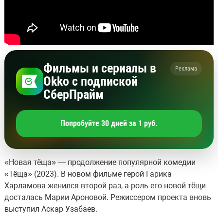
Фильмы и сериалы в
Реклама
Okko с подпиской
СберПрайм
Попробуйте 30 дней за 1 руб.
«Новая тёща» — продолжение популярной комедии
«Тёща» (2023). В новом фильме герой Гарика
Харламова женился второй раз, а роль его новой тёщи
досталась Марии Ароновой. Режиссером проекта вновь
выступил Аскар Узабаев.