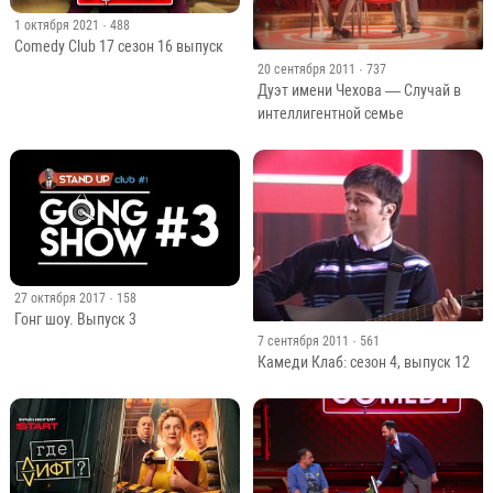
1 октября 2021
· 488
Comedy Club 17 сезон 16 выпуск
20 сентября 2011
· 737
Дуэт имени Чехова — Случай в
интеллигентной семье
27 октября 2017
· 158
Гонг шоу. Выпуск 3
7 сентября 2011
· 561
Камеди Клаб: сезон 4, выпуск 12