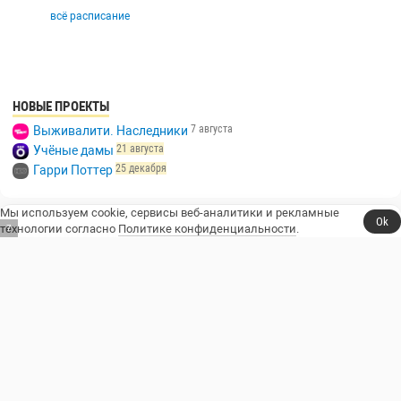
всё расписание
НОВЫЕ ПРОЕКТЫ
7 августа
Выживалити. Наследники
21 августа
Учёные дамы
25 декабря
Гарри Поттер
Мы используем cookie, сервисы веб-аналитики и рекламные
Ok
технологии согласно
Политике конфиденциальности
.
6
Сериалы, юмор и стендап.
Телешоу
Сериалы
Фильмы
Стендап
Трейлеры
Блоги
Телеканалы
Стендаперы
О сайте
Контакты
Пользовательское соглашение
Политика конфиденциальности
© 2014–2026, Resident Comedy.