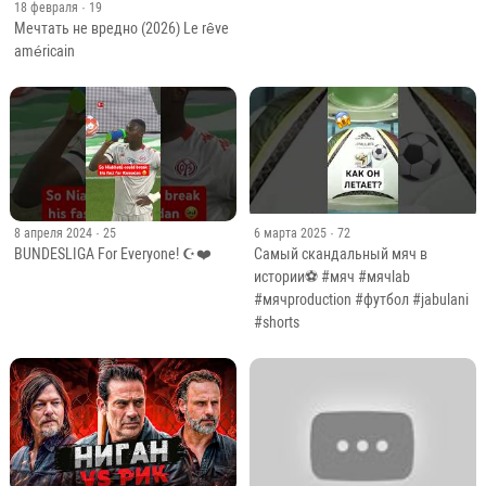
18 февраля
· 19
Мечтать не вредно (2026) Le rêve
américain
8 апреля 2024
· 25
6 марта 2025
· 72
BUNDESLIGA For Everyone! ☪️❤️
Самый скандальный мяч в
истории⚽️ #мяч #мячlab
#мячproduction #футбол #jabulani
#shorts