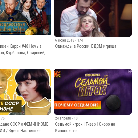
6 июня 2018
· 174
икен Карри #48 Ночь в
Однажды в России: БДСМ игрища
ов, Курбанова, Свирский,