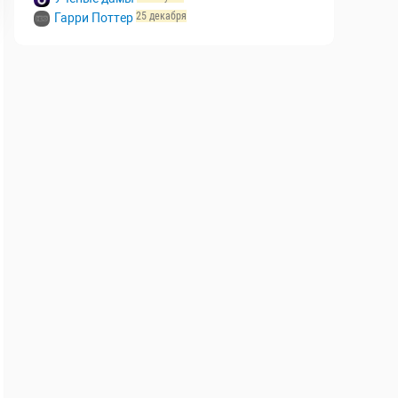
7 августа
Выживалити. Наследники
21 августа
Учёные дамы
25 декабря
Гарри Поттер