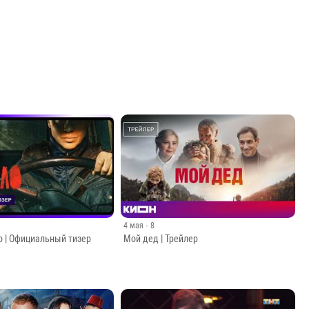
4 мая
· 8
о | Официальный тизер
Мой дед | Трейлер