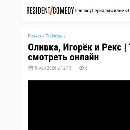
Телешоу
Сериалы
Фильмы
Главная
/
Трейлеры
/
Оливка, Игорёк и Рекс |
смотреть онлайн
5 мая 2026 в 12:13
6