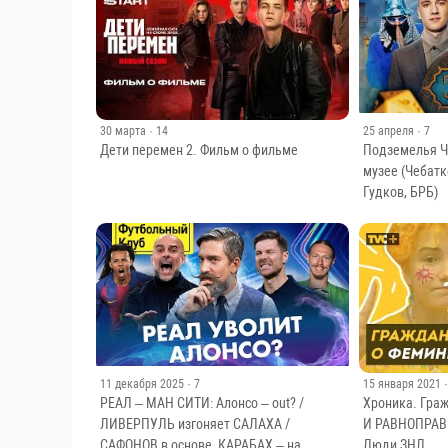
Netflix // ДКино
30 марта
· 14
25 апреля
· 7
Дети перемен 2. Фильм о фильме
Подземелья Ч
музее (Чебатк
Гудков, БРБ)