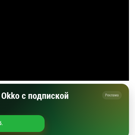
Okko с подпиской
Реклама
б.