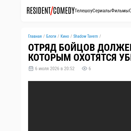
Телешоу
Сериалы
Фильмы
Главная
/
Блоги
/
Кино
/
Shadow Tavern
/
ОТРЯД БОЙЦОВ ДОЛЖЕН
КОТОРЫМ ОХОТЯТСЯ УБИ
6 июля 2026 в 20:52
6