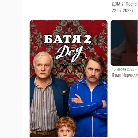
2 августа 2024
· 32
Памятник КАРТОШКЕ #shorts #шортс
#памятники #картошка
23 июля 2022
· 
ДОМ-2. После 
22.07.2022)
15 марта 2023
·
Язык Черчилл