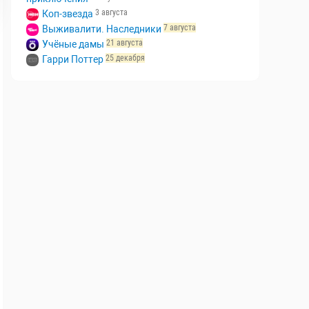
Алиса в стране чудес. Безумные
2 августа
приключения
3 августа
Коп-звезда
7 августа
Выживалити. Наследники
21 августа
Учёные дамы
25 декабря
Гарри Поттер