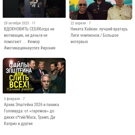
28 октября 2025
· 11
22 апреля
· 7
ВДОХНОВИТЬ СЕБЯКогда ни
Никита Хайкин: лучший вратарь
мотивация, ни деньги не
Лиги чемпионов / Большое
помогают … #юмор
интервью
#мотивациянауспех #ирония
5 февраля
· 7
Архив Эпштейна 2026 и паника
Голливуда: от «гаремов» до
диких о*гий/Маск, Трамп, Ди
Каприо и другие