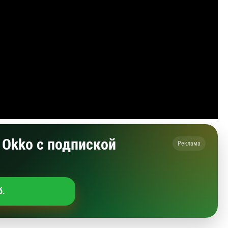
Okko с подпиской
Реклама
б.