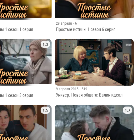
29 апреля
· 6
ы 1 сезон 1 серия
Простые истины 1 сезон 6 серия
1.3
9 апреля 2015
· 519
Универ. Новая общага: Валин идеал
ы 1 сезон 3 серия
1.5
1.7