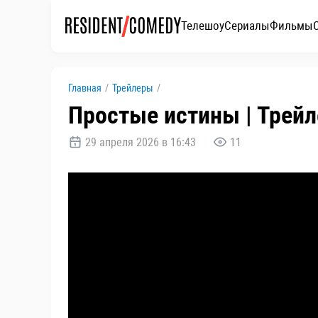
Телешоу
Сериалы
Фильмы
Главная
/
Трейлеры
/
Простые истины | Трейл
29 апреля 2026 в 16:43
11