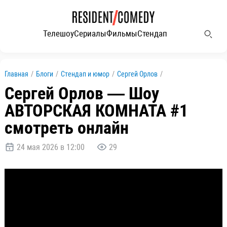
Телешоу
Сериалы
Фильмы
Стендап
Главная
/
Блоги
/
Стендап и юмор
/
Сергей Орлов
/
Сергей Орлов — Шоу
АВТОРСКАЯ КОМНАТА #1
смотреть онлайн
24 мая 2026 в 12:00
29