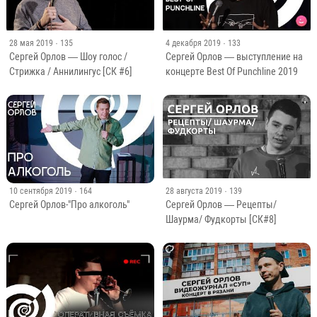
28 мая 2019
· 135
4 декабря 2019
· 133
Сергей Орлов — Шоу голос /
Сергей Орлов — выступление на
Стрижка / Аннилингус [СК #6]
концерте Best Of Punchline 2019
10 сентября 2019
· 164
28 августа 2019
· 139
Сергей Орлов-"Про алкоголь"
Сергей Орлов — Рецепты/
Шаурма/ Фудкорты [СК#8]