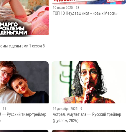
10 июля 2025
· 63
ТОП 10 Неудавшихся «новых Месси»
емы с деньгами 1 сезон 8
· 11
16 декабря 2025
· 9
! — Русский тизер-трейлер
Астрал. Амулет зла — Русский трейлер
)
(Дубляж, 2026)