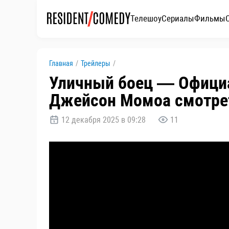
Телешоу
Сериалы
Фильмы
Главная
/
Трейлеры
/
Уличный боец — Официа
Джейсон Момоа смотре
12 декабря 2025 в 09:28
11