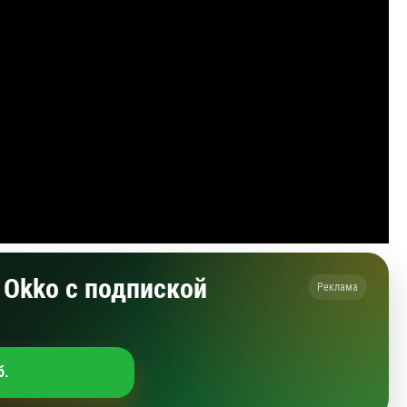
Okko с подпиской
Реклама
б.