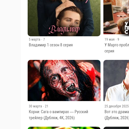
5 марта
· 7
19 мая
· 9
Владимир 1 сезон 8 серия
У Марго пробл
серия
30 марта
· 21
25 декабря 2025
Корни: Сага о вампирах — Русский
Вот это драма
трейлер (Дубляж, 4К, 2026)
(Дубляж, 2026