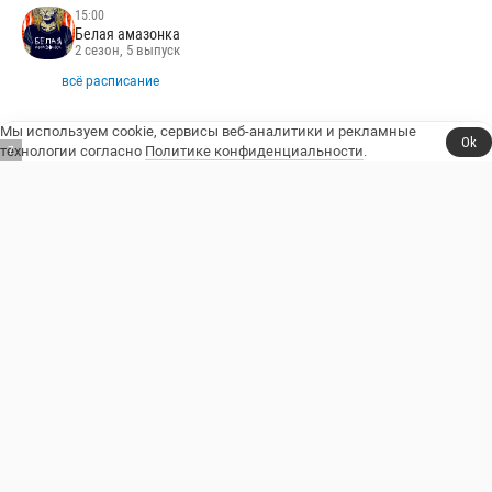
15:00
Белая амазонка
2 сезон, 5 выпуск
всё расписание
Мы используем cookie, сервисы веб-аналитики и рекламные
Ok
технологии согласно
Политике конфиденциальности
.
6
НОВЫЕ ПРОЕКТЫ
3 августа
Коп-звезда
7 августа
Выживалити. Наследники
21 августа
Учёные дамы
25 декабря
Гарри Поттер
Сериалы, юмор и стендап.
Телешоу
Сериалы
Фильмы
Стендап
Трейлеры
Блоги
Телеканалы
Стендаперы
О сайте
Контакты
Пользовательское соглашение