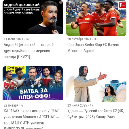
11 июня 2021
· 52
28 октября 2021
· 33
Андрей Цеховский — старый
Can Union Berlin Stop FC Bayern
друг серьёзные намерения
München Again?
аренда [СК#21]
22 января
· 6
23 июля 2025
· 17
КАРАБАХ пишет историю! / РЕАЛ
Удача — Русский трейлер #2 (4K,
уничтожил Монако / АРСЕНАЛ –
Субтитры, 2025) Киану Ривз
топ, МАН СИТИ унижен/
ЛИВЕРПУЛЬ вернулся?