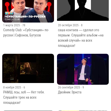
1 марта 2025
· 78
20 октября 2025
· 8
Comedy Club: «Субстанция» по-
саша контаев — сделал это
русски | Сафонов, Бутусов
первым. Слушайте альбом «на
всякий случай» на всех
площадках!
8 ноября 2025
· 6
26 сентября 2025
· 9
РАМШ, псы, sofi — Нет тебя.
Двойник Эрнста
Слушайте трек на всех
площадках!