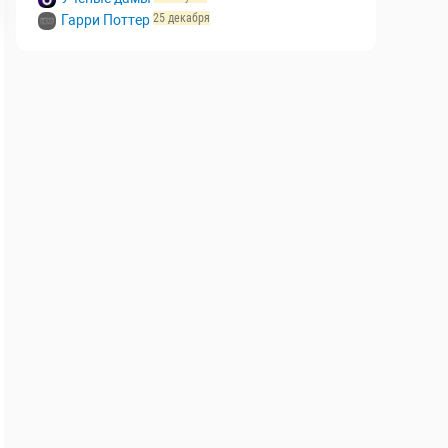
7 августа
Выживалити. Наследники
21 августа
Учёные дамы
25 декабря
Гарри Поттер