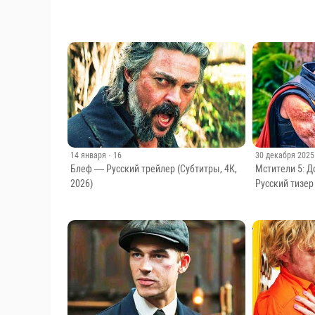
19 февраля
· 10
3 апреля
· 22
История игрушек 5 — Русский трейлер
Гарри Поттер:
(Дубляж, 4К, 2026)
Спин-оффам б
14 января
· 16
30 декабря 2025
Блеф — Русский трейлер (Субтитры, 4К,
Мстители 5: 
2026)
Русский тизер