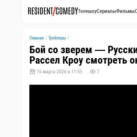
Телешоу
Сериалы
Фильмы
Главная
/
Трейлеры
/
Бой со зверем — Русски
Рассел Кроу смотреть о
16 марта 2026 в 11:55
7