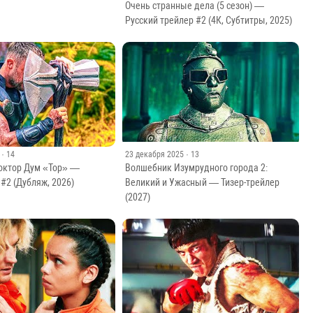
 Разбор ВТОРОГО Трейлера!
ыть?
16 июля 2025
· 17
Очень странные дела (5 сезон) —
Русский трейлер #2 (4К, Субтитры, 2025)
· 14
23 декабря 2025
· 13
Доктор Дум «Тор» —
Волшебник Изумрудного города 2:
 #2 (Дубляж, 2026)
Великий и Ужасный — Тизер-трейлер
(2027)