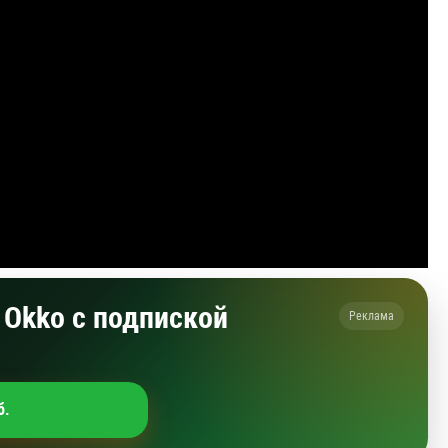
Okko с подпиской
Реклама
б.