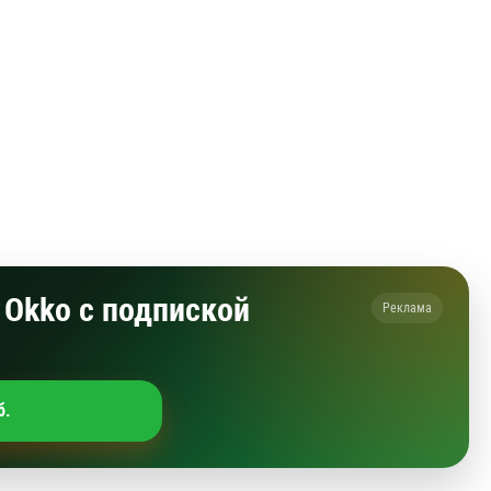
Okko с подпиской
Реклама
б.