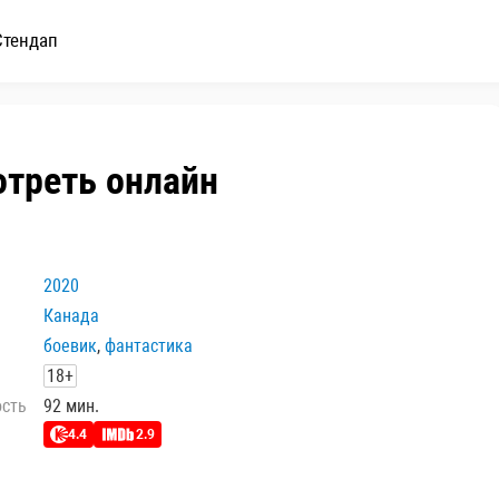
Стендап
отреть онлайн
2020
Канада
боевик
,
фантастика
18+
ость
92 мин.
4.4
2.9