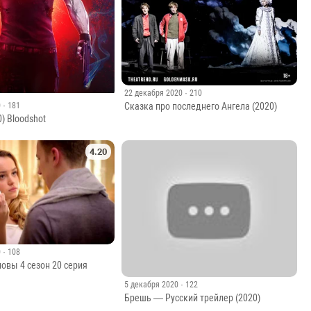
22 декабря 2020
· 210
Сказка про последнего Ангела (2020)
0
· 181
) Bloodshot
4.20
0
· 108