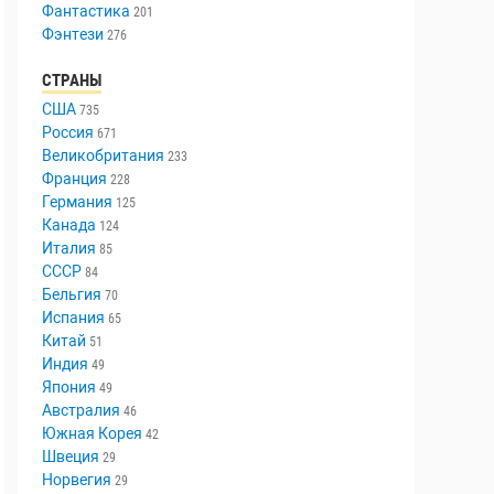
Триллер
447
Ужасы
336
Фантастика
201
Фэнтези
276
СТРАНЫ
США
735
Россия
671
Великобритания
233
Франция
228
Германия
125
Канада
124
Италия
85
СССР
84
Бельгия
70
Испания
65
Китай
51
Индия
49
Япония
49
Австралия
46
Южная Корея
42