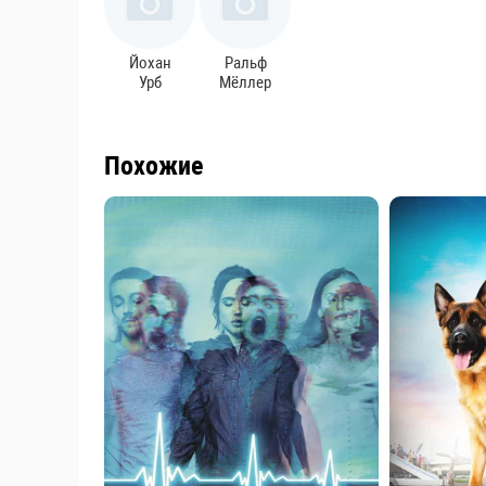
Йохан
Ральф
Урб
Мёллер
Похожие