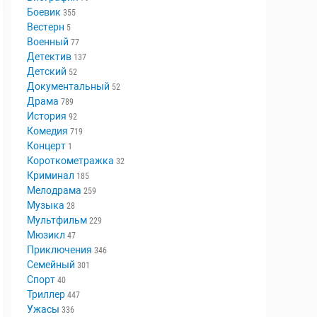
Аниме
18
Биография
79
Боевик
355
Вестерн
5
Военный
77
Детектив
137
Детский
52
Документальный
52
Драма
789
История
92
Комедия
719
Концерт
1
Короткометражка
32
Криминал
185
Мелодрама
259
Музыка
28
Мультфильм
229
Мюзикл
47
Приключения
346
Семейный
301
Спорт
40