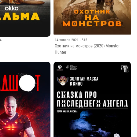
74
14 января 2021
· 515
)
Охотник на монстров (2020) Monster
Hunter