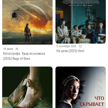
5 сентября 2025
· 32
18 июня
· 30
На цепи (2025) Heel
Катастрофа. Удар из космоса
(2026) Rage of Stars