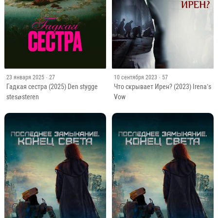
23 января 2025
· 27
10 сентября 2023
· 57
Гадкая сестра (2025) Den stygge
Что скрывает Ирен? (2023) Irena’s
stesøsteren
Vow