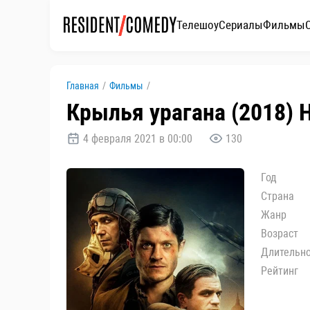
Телешоу
Сериалы
Фильмы
Главная
/
Фильмы
/
Крылья урагана (2018) 
4 февраля 2021 в 00:00
130
Год
Страна
Жанр
Возраст
Длительн
Рейтинг