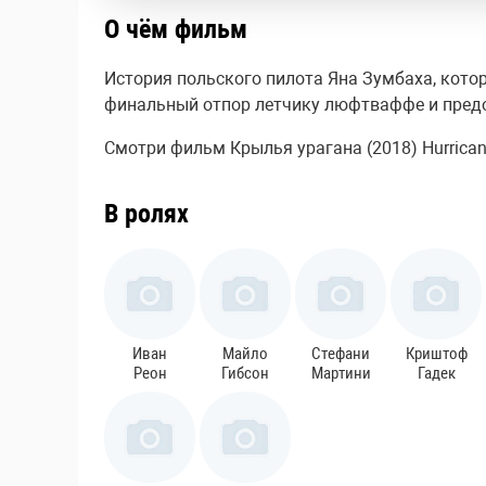
О чём фильм
История польского пилота Яна Зумбаха, кото
финальный отпор летчику люфтваффе и предо
Смотри фильм Крылья урагана (2018) Hurricane
В ролях
Иван
Майло
Стефани
Криштоф
Реон
Гибсон
Мартини
Гадек