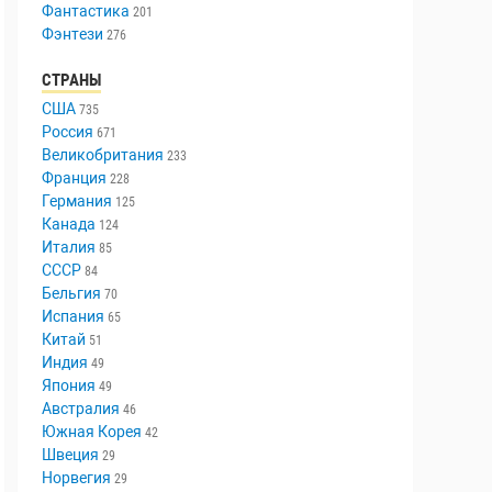
Триллер
447
Ужасы
336
Фантастика
201
Фэнтези
276
СТРАНЫ
США
735
Россия
671
Великобритания
233
Франция
228
Германия
125
Канада
124
Италия
85
СССР
84
Бельгия
70
Испания
65
Китай
51
Индия
49
Япония
49
Австралия
46
Южная Корея
42