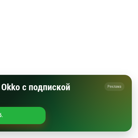
Okko с подпиской
Реклама
б.