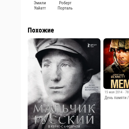
Эмили
Роберт
Уайатт
Порталь
Похожие
15 мая 2014
· 7
День памяти /