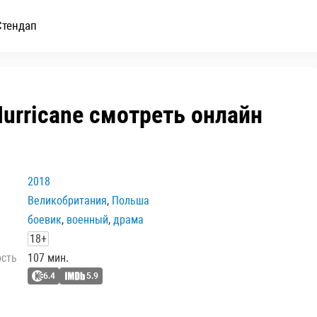
Стендап
Hurricane смотреть онлайн
2018
Великобритания
,
Польша
боевик
,
военный
,
драма
18+
ость
107 мин.
6.4
5.9