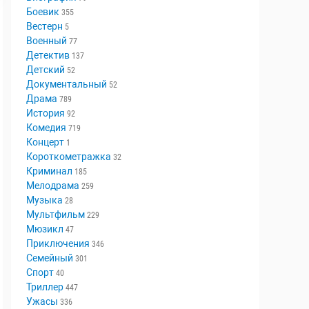
Аниме
18
Биография
79
Боевик
355
Вестерн
5
Военный
77
Детектив
137
Детский
52
Документальный
52
Драма
789
История
92
Комедия
719
Концерт
1
Короткометражка
32
Криминал
185
Мелодрама
259
Музыка
28
Мультфильм
229
Мюзикл
47
Приключения
346
Семейный
301
Спорт
40