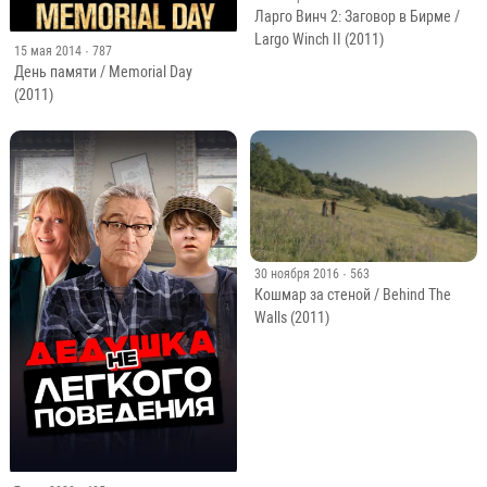
Ларго Винч 2: Заговор в Бирме /
Largo Winch II (2011)
15 мая 2014
· 787
День памяти / Memorial Day
(2011)
30 ноября 2016
· 563
Кошмар за стеной / Behind The
Walls (2011)