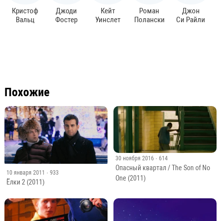
Кристоф
Джоди
Кейт
Роман
Джон
Вальц
Фостер
Уинслет
Полански
Си Райли
П
Похожие
30 ноября 2016
· 614
Опасный квартал / The Son of No
10 января 2011
· 933
One (2011)
Ёлки 2 (2011)