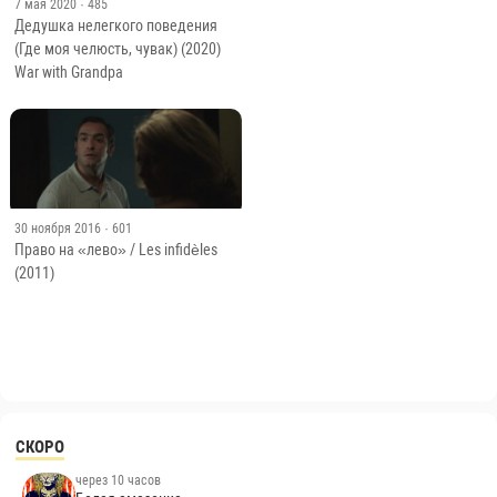
7 мая 2020
· 485
Дедушка нелегкого поведения
(Где моя челюсть, чувак) (2020)
War with Grandpa
30 ноября 2016
· 601
Право на «лево» / Les infidèles
(2011)
СКОРО
через 10 часов