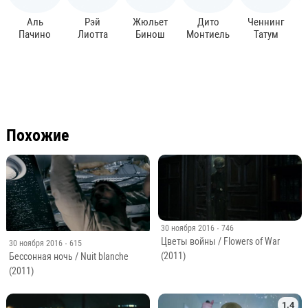
Аль
Рэй
Жюльет
Дито
Ченнинг
Пачино
Лиотта
Бинош
Монтиель
Татум
Похожие
30 ноября 2016
· 746
Цветы войны / Flowers of War
30 ноября 2016
· 615
(2011)
Бессонная ночь / Nuit blanche
(2011)
1.4