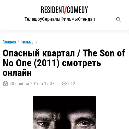
Телешоу
Сериалы
Фильмы
Стендап
Главная
/
Фильмы
/
Опасный квартал / The Son of
No One (2011) смотреть
онлайн
30 ноября 2016 в 12:37
612