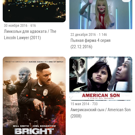
30 ноября 2016
· 616
Линкольн для адвоката / The
22 декабря 2016
· 1 146
Lincoln Lawyer (2011)
Пьяная фирма 4 серия
(22.12.2016)
15 мая 2014
· 733
Американский сын / American Son
(2008)