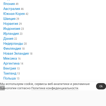
Япония
49
Австралия
46
Южная Корея
42
Швеция
29
Норвегия
29
Индонезия
23
Ирландия
23
Дания
22
Нидерланды
20
Финляндия
18
Новая Зеландия
18
Мексика
16
Аргентина
14
Венгрия
13
Таиланд
13
Польша
13
Казахстан
10
Мы используем cookie, сервисы веб-аналитики и рекламные
Ok
технологии согласно
Политике конфиденциальности
.
Люксембург
6
10
Сериалы, юмор и стендап.