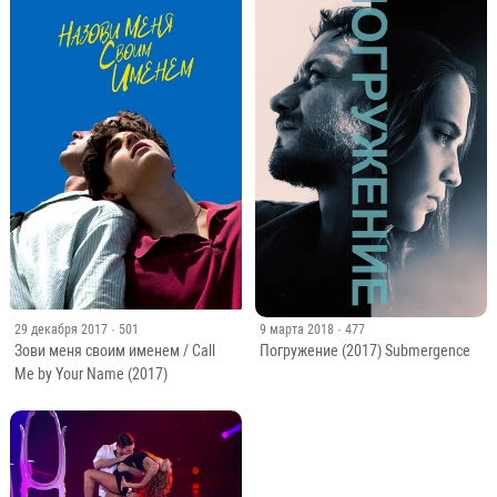
29 декабря 2017
· 501
9 марта 2018
· 477
Зови меня своим именем / Call
Погружение (2017) Submergence
Me by Your Name (2017)