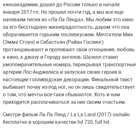
киноакадемии, дошел до России только в начале
января 2017-го. Но прошел почти год, а мы все еще
напеваем песни из «Ла-Ла Ленда». Мы любим это кино
за его бесстыдную жизнерадостность, даром что она
оборачивается горьким послевкусием. Мечтатели Миа
(Эмма Стоун) и Себастьян (Райан Гослинг)
протанцовывают и пропевают свои отношения, любовь
к кино, к джазу и Городу ангелов. Шазелл ставит
умопомрачительные номера, перекрывая транспортные
артерии Лос-Анджелеса и запуская своих героев в
настоящие голливудские декорации. Финальный твист
выбивает почву из-под ног, но он лишь свидетельствует
о том, что мечты все-таки сбываются. Хоть и нам
приходится расплачиваться за них своим счастьем.
Смотри фильм Ла-Ла Ленд / La La Land (2017) онлайн
бесплатно в хорошем качестве hd 720, full hd.