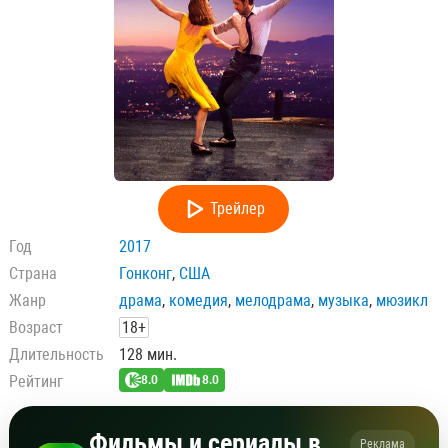
Трейлер
Год
2017
Страна
Гонконг
,
США
Жанр
драма
,
комедия
,
мелодрама
,
музыка
,
мюзикл
Возраст
18+
Длительность
128 мин.
Рейтинг
8.0
8.0
Фильмы и сериалы в
Реклама