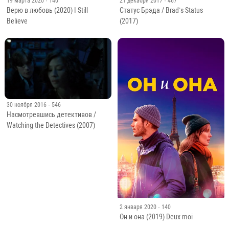
19 марта 2020
· 140
21 декабря 2017
· 467
Верю в любовь (2020) I Still
Статус Брэда / Brad’s Status
Believe
(2017)
30 ноября 2016
· 546
Насмотревшись детективов /
Watching the Detectives (2007)
2 января 2020
· 140
Он и она (2019) Deux moi