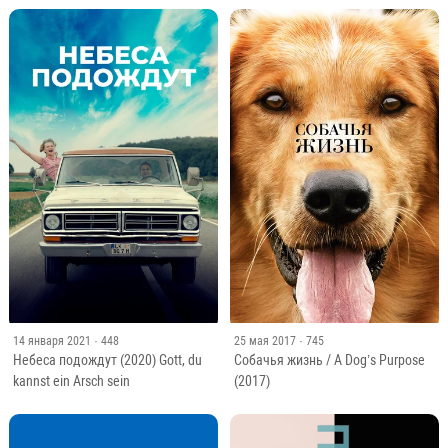
14 января 2021
· 448
25 мая 2017
· 745
Небеса подождут (2020) Gott, du
Собачья жизнь / A Dog’s Purpose
kannst ein Arsch sein
(2017)