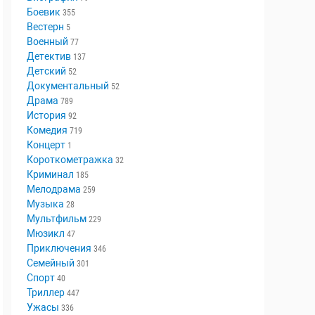
Аниме
18
Биография
79
Боевик
355
Вестерн
5
Военный
77
Детектив
137
Детский
52
Документальный
52
Драма
789
История
92
Комедия
719
Концерт
1
Короткометражка
32
Криминал
185
Мелодрама
259
Музыка
28
Мультфильм
229
Мюзикл
47
Приключения
346
Семейный
301
Спорт
40