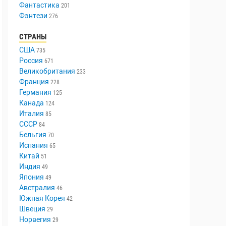
Триллер
447
Ужасы
336
Фантастика
201
Фэнтези
276
СТРАНЫ
США
735
Россия
671
Великобритания
233
Франция
228
Германия
125
Канада
124
Италия
85
СССР
84
Бельгия
70
Испания
65
Китай
51
Индия
49
Япония
49
Австралия
46
Южная Корея
42