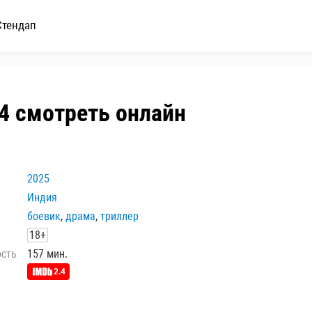
Стендап
 4 смотреть онлайн
2025
Индия
боевик
,
драма
,
триллер
18+
ость
157 мин.
2.4