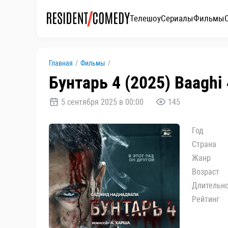
Телешоу
Сериалы
Фильмы
Главная
/
Фильмы
/
Бунтарь 4 (2025) Baaghi
5 сентября 2025 в 00:00
145
Год
Страна
Жанр
Возраст
Длительн
Рейтинг