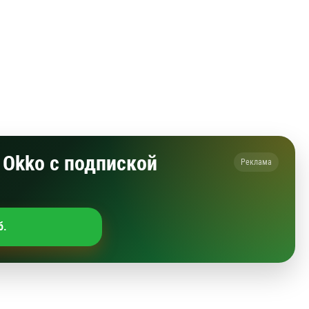
Okko с подпиской
Реклама
б.