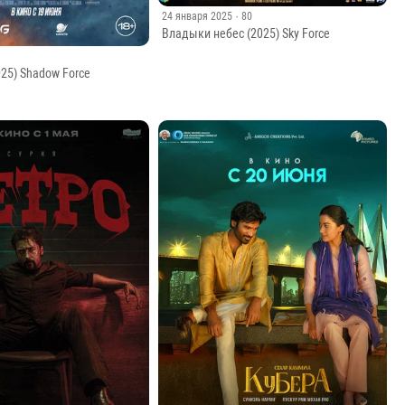
24 января 2025
· 80
Владыки небес (2025) Sky Force
025) Shadow Force