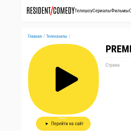
Телешоу
Сериалы
Фильмы
Главная
/
Телеканалы
/
PREM
Страна
Реклама
⋮
Перейти на сайт