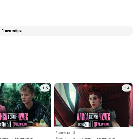
1 сентября
1.5
1.4
2 августа
· 8
е чудес. Безумные
Алиса в стране чудес. Безумные