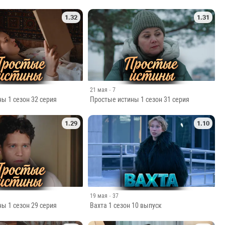
1.32
1.31
21 мая
· 7
ы 1 сезон 32 серия
Простые истины 1 сезон 31 серия
1.29
1.10
19 мая
· 37
ы 1 сезон 29 серия
Вахта 1 сезон 10 выпуск