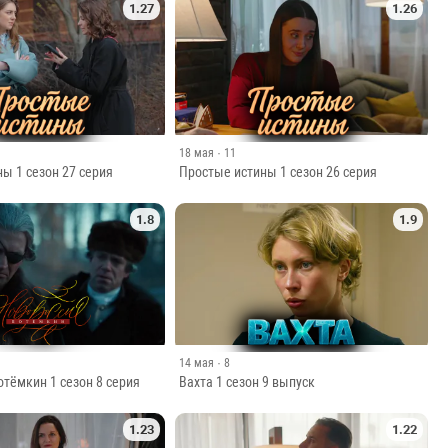
1.27
1.26
18 мая
· 11
ы 1 сезон 27 серия
Простые истины 1 сезон 26 серия
1.8
1.9
14 мая
· 8
тёмкин 1 сезон 8 серия
Вахта 1 сезон 9 выпуск
1.23
1.22