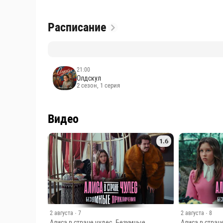
Расписание
21:00
Олдскул
2 сезон, 1 серия
Видео
1.6
2 августа
· 7
2 августа
· 8
Алиса в стране чудес. Безумные
Алиса в стран