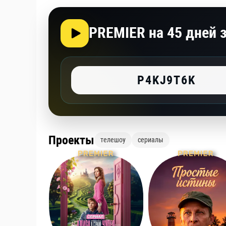
PREMIER на 45 дней з
P4KJ9T6K
Проекты
телешоу
сериалы