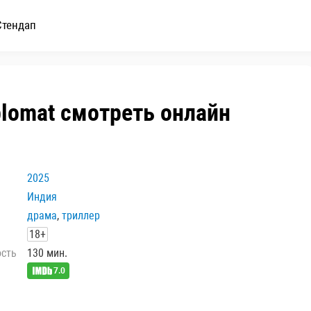
Стендап
plomat смотреть онлайн
2025
Индия
драма
,
триллер
18+
ость
130 мин.
7.0