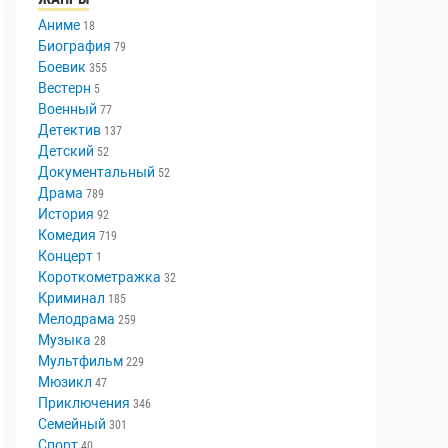
Аниме
18
Биография
79
Боевик
355
Вестерн
5
Военный
77
Детектив
137
Детский
52
Документальный
52
Драма
789
История
92
Комедия
719
Концерт
1
Короткометражка
32
Криминал
185
Мелодрама
259
Музыка
28
Мультфильм
229
Мюзикл
47
Приключения
346
Семейный
301
Спорт
40