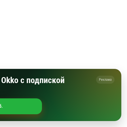
Okko с подпиской
Реклама
б.