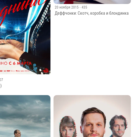
20 ноября 2015
· 435
Деффчонки: Скотч, коробка и блондинка
207
)