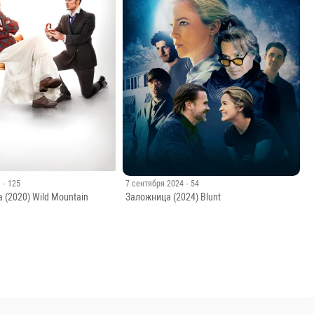
1
· 125
7 сентября 2024
· 54
 (2020) Wild Mountain
Заложница (2024) Blunt