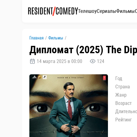
Телешоу
Сериалы
Фильмы
Главная
/
Фильмы
/
Дипломат (2025) The Di
14 марта 2025 в 00:00
124
Год
Страна
Жанр
Возраст
Длительн
Рейтинг