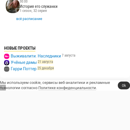
00:00
История его служанки
1 сезон, 32 серия
всё расписание
НОВЫЕ ПРОЕКТЫ
7 августа
Выживалити. Наследники
21 августа
Учёные дамы
25 декабря
Гарри Поттер
Мы используем cookie, сервисы веб-аналитики и рекламные
Ok
технологии согласно
Политике конфиденциальности
.
6
Сериалы, юмор и стендап.
Телешоу
Сериалы
Фильмы
Стендап
Трейлеры
Блоги
Телеканалы
Стендаперы
О сайте
Контакты
Пользовательское соглашение
Политика конфиденциальности