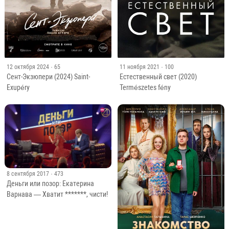
12 октября 2024
· 65
11 ноября 2021
· 100
Сент-Экзюпери (2024) Saint-
Естественный свет (2020)
Exupéry
Természetes fény
8 сентября 2017
· 473
Деньги или позор: Екатерина
Варнава — Хватит *******, чисти!