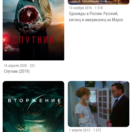
13 ноября 2016
· 1 518
Однажды в России: Русский,
китаец и американец на Марсе
16 апреля 2020
· 221
Спутник (2019)
1 апреля 2015
· 1 072