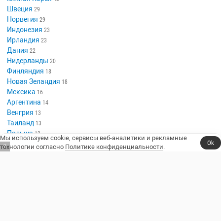
Швеция
29
Норвегия
29
Индонезия
23
Ирландия
23
Дания
22
Нидерланды
20
Финляндия
18
Новая Зеландия
18
Мексика
16
Аргентина
14
Венгрия
13
Таиланд
13
Польша
13
Мы используем cookie, сервисы веб-аналитики и рекламные
Ok
Казахстан
10
технологии согласно
Политике конфиденциальности
.
6
Люксембург
10
Сериалы, юмор и стендап.
Телешоу
Сериалы
Фильмы
Стендап