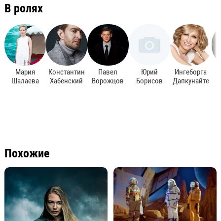
В ролях
Мария
Константин
Павел
Юрий
Ингеборга
Е
Шалаева
Хабенский
Ворожцов
Борисов
Дапкунайте
Похожие