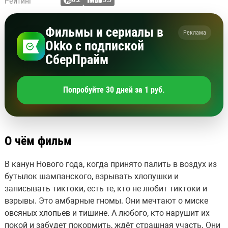
Рейтинг
6.2
5.5
Фильмы и сериалы в
Реклама
Okko с подпиской
СберПрайм
Попробуйте 30 дней за 1 руб.
О чём фильм
В канун Нового года, когда принято палить в воздух из
бутылок шампанского, взрывать хлопушки и
записывать тиктоки, есть те, кто не любит тиктоки и
взрывы. Это амбарные гномы. Они мечтают о миске
овсяных хлопьев и тишине. А любого, кто нарушит их
покой и забудет покормить, ждёт страшная участь. Они