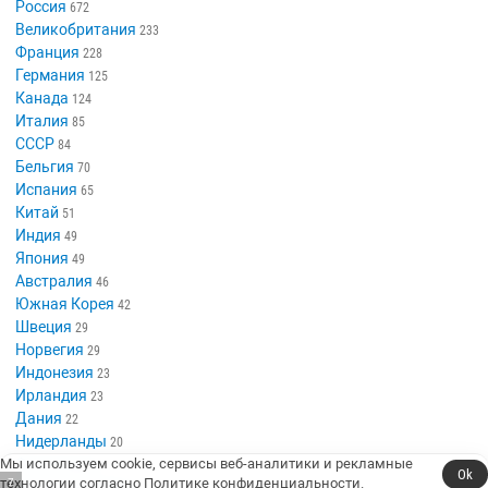
Россия
672
Великобритания
233
Франция
228
Германия
125
Канада
124
Италия
85
СССР
84
Бельгия
70
Испания
65
Китай
51
Индия
49
Япония
49
Австралия
46
Южная Корея
42
Швеция
29
Норвегия
29
Индонезия
23
Ирландия
23
Дания
22
Нидерланды
20
Финляндия
Мы используем cookie, сервисы веб-аналитики и рекламные
18
Ok
технологии согласно
Политике конфиденциальности
.
6
Новая Зеландия
18