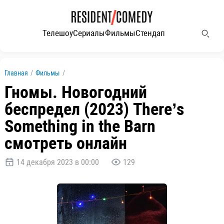
Телешоу
Сериалы
Фильмы
Стендап
Главная
/
Фильмы
/
Гномы. Новогодний
беспредел (2023) There’s
Something in the Barn
смотреть онлайн
14 декабря 2023 в 00:00
129