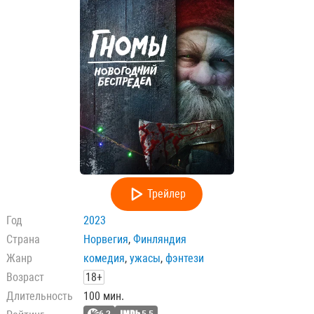
Трейлер
Год
2023
Страна
Норвегия
,
Финляндия
Жанр
комедия
,
ужасы
,
фэнтези
Возраст
18+
Длительность
100 мин.