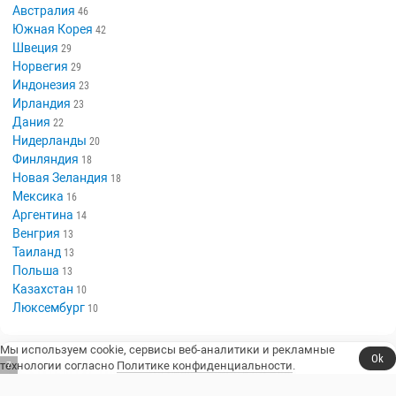
Австралия
46
Южная Корея
42
Швеция
29
Норвегия
29
Индонезия
23
Ирландия
23
Дания
22
Нидерланды
20
Финляндия
18
Новая Зеландия
18
Мексика
16
Аргентина
14
Венгрия
13
Таиланд
13
Польша
13
Казахстан
10
Люксембург
10
Мы используем cookie, сервисы веб-аналитики и рекламные
Ok
технологии согласно
Политике конфиденциальности
.
6
Сериалы, юмор и стендап.