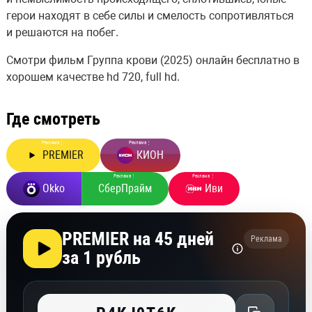
герои находят в себе силы и смелость сопротивляться
и решаются на побег.
Смотри фильм Группа крови (2025) онлайн бесплатно в
хорошем качестве hd 720, full hd.
Где смотреть
Реклама
⋮
Реклама
⋮
PREMIER
КИОН
Реклама
⋮
Реклама
⋮
Okko
СберПрайм
Иви
PREMIER на 45 дней
Реклама
за 1 рубль