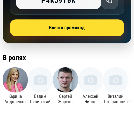
P4KJ9T6K
Ввести промокод
В ролях
Карина
Вадим
Сергей
Алексей
Виталий
Андоленко
Сквирский
Жарков
Нилов
Татаринович
Ро