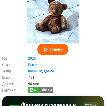
Трейлер
Год
2025
Страна
Россия
Жанр
военный
,
драма
Возраст
18+
Длительность
98 мин.
Рейтинг
8.3
5.3
Фильмы и сериалы в
Реклама