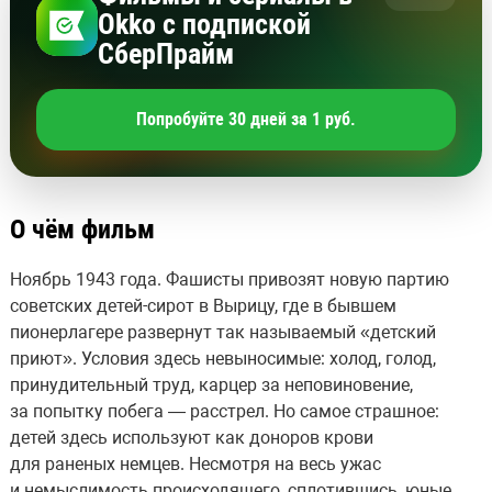
Okko с подпиской
СберПрайм
Попробуйте 30 дней за 1 руб.
О чём фильм
Ноябрь 1943 года. Фашисты привозят новую партию
советских детей-сирот в Вырицу, где в бывшем
пионерлагере развернут так называемый «детский
приют». Условия здесь невыносимые: холод, голод,
принудительный труд, карцер за неповиновение,
за попытку побега — расстрел. Но самое страшное:
детей здесь используют как доноров крови
для раненых немцев. Несмотря на весь ужас
и немыслимость происходящего, сплотившись, юные