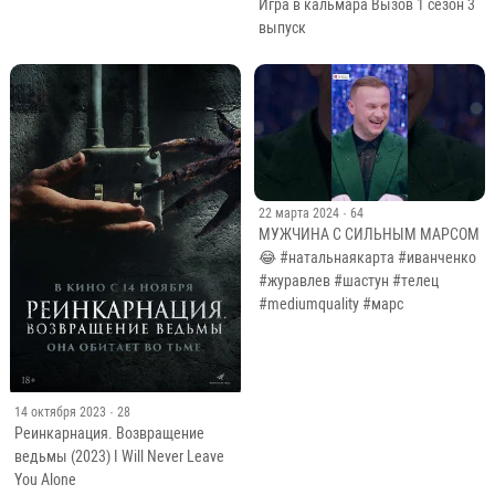
Игра в кальмара Вызов 1 сезон 3
выпуск
22 марта 2024
· 64
МУЖЧИНА С СИЛЬНЫМ МАРСОМ
😂 #натальнаякарта #иванченко
#журавлев #шастун #телец
#mediumquality #марс
14 октября 2023
· 28
Реинкарнация. Возвращение
ведьмы (2023) I Will Never Leave
You Alone