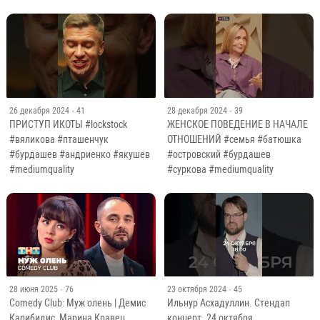
26 декабря 2024
· 41
28 декабря 2024
· 39
ПРИСТУП ИКОТЫ #lockstock
ЖЕНСКОЕ ПОВЕДЕНИЕ В НАЧАЛЕ
#вяликова #пташенчук
ОТНОШЕНИЙ #семья #батюшка
#бурдашев #андриенко #якушев
#островский #бурдашев
#mediumquality
#суркова #mediumquality
28 июня 2025
· 76
23 октября 2024
· 45
Comedy Club: Муж олень | Демис
Ильнур Асхадуллин. Стендап
Карибидис, Марина Кравец
концерт. 24 октября