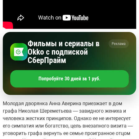
Фильмы и сериалы в
Реклама
Okko с подпиской
СберПрайм
Попробуйте 30 дней за 1 руб.
Молодая дворянка Анна Аверина приезжает в дом
графа Николая Шереметьева — завидного жениха и
человека жестких принципов. Однако ее не интересует
его симпатия или богатство, цель внезапного визита —
уговорить графа вернуть ее семье проигранное отцом