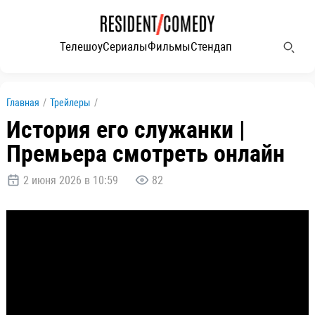
Телешоу
Сериалы
Фильмы
Стендап
Главная
/
Трейлеры
/
История его служанки |
Премьера смотреть онлайн
2 июня 2026 в 10:59
82