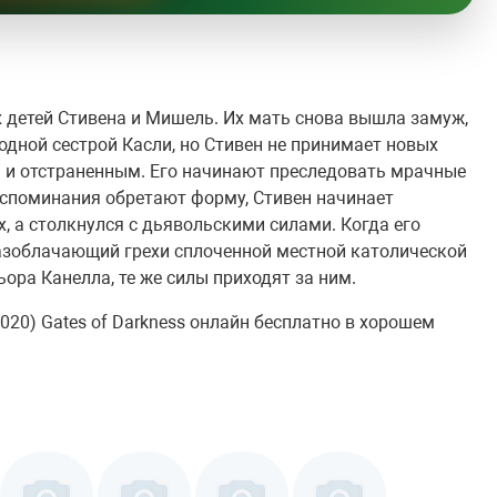
их детей Стивена и Мишель. Их мать снова вышла замуж,
дной сестрой Касли, но Стивен не принимает новых
м и отстраненным. Его начинают преследовать мрачные
воспоминания обретают форму, Стивен начинает
их, а столкнулся с дьявольскими силами. Когда его
азоблачающий грехи сплоченной местной католической
ра Канелла, те же силы приходят за ним.
20) Gates of Darkness онлайн бесплатно в хорошем