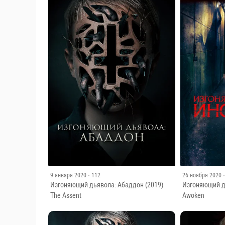
9 января 2020
· 112
26 ноября 2020
Изгоняющий дьявола: Абаддон (2019)
Изгоняющий д
The Assent
Awoken