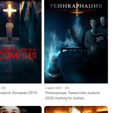
· 238
4 марта 2021
· 205
ьявола: Инсомния (2019)
Реинкарнация: Пришествие дьявола
(2020) Anything for Jackson