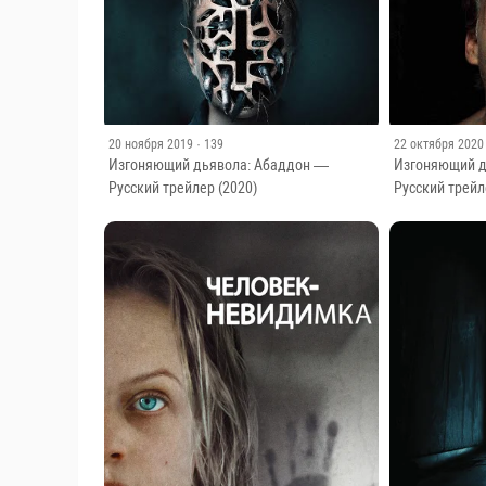
20 ноября 2019
· 139
22 октября 2020
Изгоняющий дьявола: Абаддон —
Изгоняющий д
Русский трейлер (2020)
Русский трейл