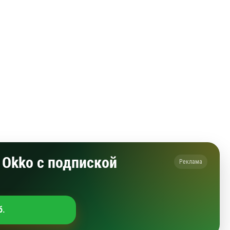
Okko с подпиской
Реклама
б.