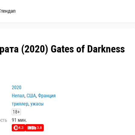
Стендап
ата (2020) Gates of Darkness
2020
Непал
,
США
,
Франция
триллер
,
ужасы
18+
ость
91 мин.
4.3
3.8