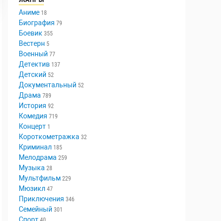
Аниме
18
Биография
79
Боевик
355
Вестерн
5
Военный
77
Детектив
137
Детский
52
Документальный
52
Драма
789
История
92
Комедия
719
Концерт
1
Короткометражка
32
Криминал
185
Мелодрама
259
Музыка
28
Мультфильм
229
Мюзикл
47
Приключения
346
Семейный
301
Спорт
40