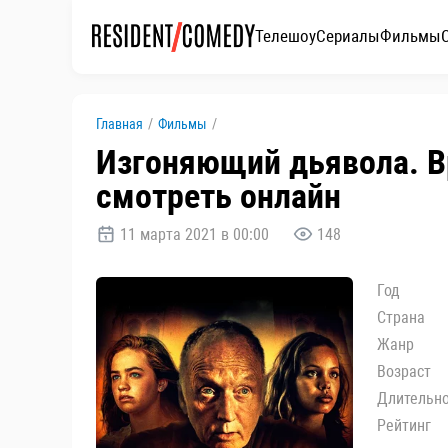
Телешоу
Сериалы
Фильмы
Главная
/
Фильмы
/
Изгоняющий дьявола. Вр
смотреть онлайн
11 марта 2021 в 00:00
148
Год
Страна
Жанр
Возраст
Длительн
Рейтинг