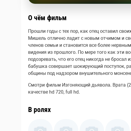
О чём фильм
Прошли годы с тех пор, как отец оставил сво
Мишель отлично ладит с новым отчимом и сво
членов семьи и становится все более нервны
видения из прошлого. По мере того как эти 
подозревать, что его отец никогда не бросал 
бабушка совершает шокирующий поступок, р
общины под надзором внушительного монсеньо
Смотри фильм Изгоняющий дьявола. Врата (20
качестве hd 720, full hd.
В ролях