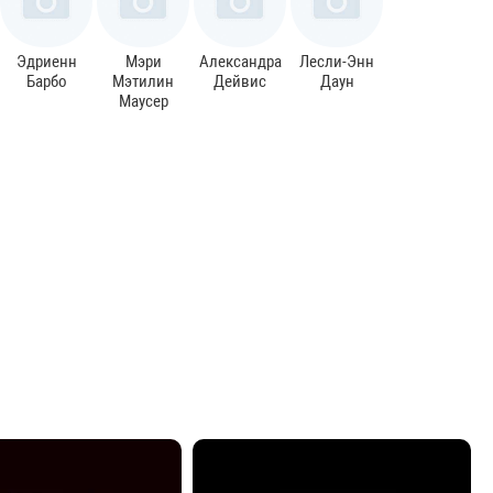
Эдриенн
Мэри
Александра
Лесли-Энн
Барбо
Мэтилин
Дейвис
Даун
Маусер