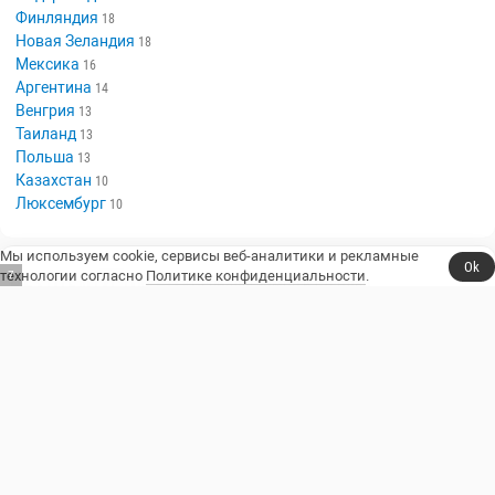
Финляндия
18
Новая Зеландия
18
Мексика
16
Аргентина
14
Венгрия
13
Таиланд
13
Польша
13
Казахстан
10
Люксембург
10
Мы используем cookie, сервисы веб-аналитики и рекламные
Ok
технологии согласно
Политике конфиденциальности
.
6
Сериалы, юмор и стендап.
Телешоу
Сериалы
Фильмы
Стендап
Трейлеры
Блоги
Телеканалы
Стендаперы
О сайте
Контакты
Пользовательское соглашение
Политика конфиденциальности
© 2014–2026, Resident Comedy.