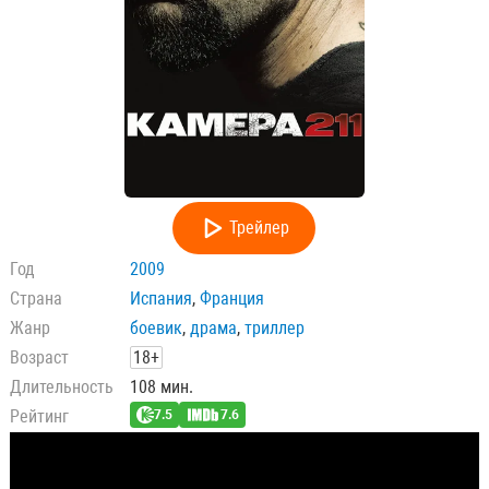
Трейлер
Год
2009
Страна
Испания
,
Франция
Жанр
боевик
,
драма
,
триллер
Возраст
18+
Длительность
108 мин.
Рейтинг
7.5
7.6