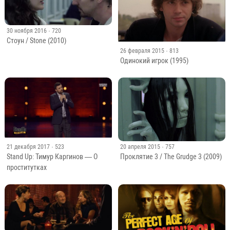
30 ноября 2016
· 720
Стоун / Stone (2010)
26 февраля 2015
· 813
Одинокий игрок (1995)
21 декабря 2017
· 523
20 апреля 2015
· 757
Stand Up: Тимур Каргинов — О
Проклятие 3 / The Grudge 3 (2009)
проститутках