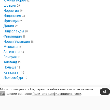
Южная Корея
42
Швеция
29
Норвегия
29
Индонезия
23
Ирландия
23
Дания
22
Нидерланды
20
Финляндия
18
Новая Зеландия
18
Мексика
16
Аргентина
14
Венгрия
13
Таиланд
13
Польша
13
Казахстан
10
Люксембург
10
Мы используем cookie, сервисы веб-аналитики и рекламные
Ok
технологии согласно
Политике конфиденциальности
.
6
Сериалы, юмор и стендап.
Телешоу
Сериалы
Фильмы
Стендап