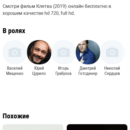
Смотри фильм Клятва (2019) онлайн бесплатно в
хорошем качестве hd 720, full hd.
В ролях
Василий
Юрий
Игорь
Дмитрий
Николай
А
Мищенко
Цурило
Грабузов
Готсдинер
Сердцев
Похожие