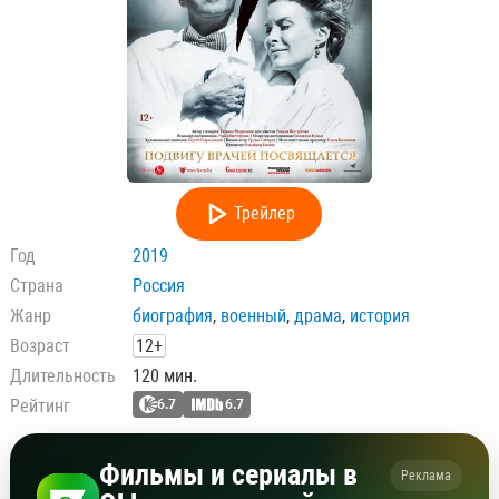
Трейлер
Год
2019
Страна
Россия
Жанр
биография
,
военный
,
драма
,
история
Возраст
12+
Длительность
120 мин.
Рейтинг
6.7
6.7
Фильмы и сериалы в
Реклама