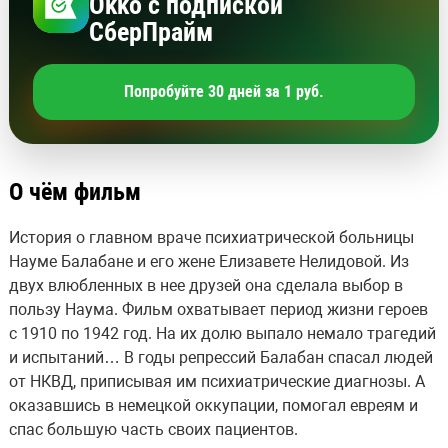
Okko с подпиской
СберПрайм
Попробуйте 30 дней за 1 руб.
О чём фильм
История о главном враче психиатрической больницы
Науме Балабане и его жене Елизавете Нелидовой. Из
двух влюбленных в нее друзей она сделала выбор в
пользу Наума. Фильм охватывает период жизни героев
с 1910 по 1942 год. На их долю выпало немало трагедий
и испытаний… В годы репрессий Балабан спасал людей
от НКВД, приписывая им психиатрические диагнозы. А
оказавшись в немецкой оккупации, помогал евреям и
спас большую часть своих пациентов.