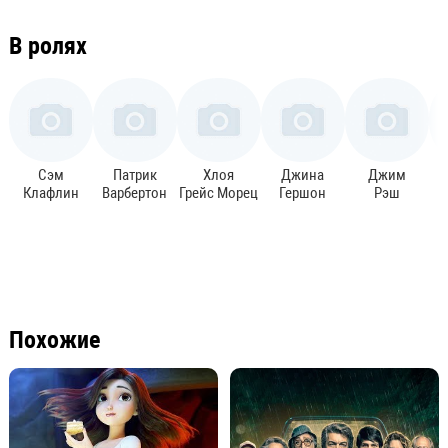
В ролях
Сэм
Патрик
Хлоя
Джина
Джим
Клафлин
Варбертон
Грейс Морец
Гершон
Рэш
Похожие