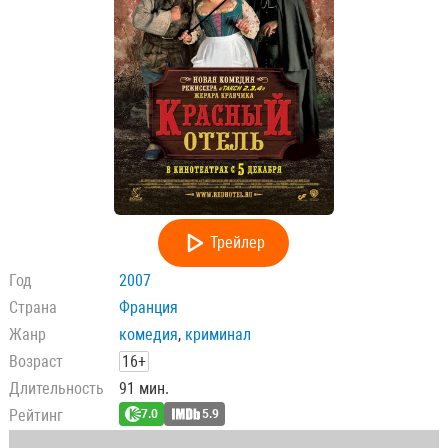
Трейлер
Год
2007
Страна
Франция
Жанр
комедия
,
криминал
Возраст
16+
Длительность
91 мин.
Рейтинг
7.0
5.9