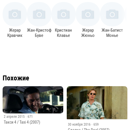
Жерар
Жан-Кристоф
Кристиан
Жерар
Жан-Батист
Кравчик
Буве
Клавье
Жюньо
Монье
Похожие
2 апреля 2015
· 671
Такси 4 / Taxi 4 (2007)
30 ноября 2016
· 659
Сделка / The Deal (2007)