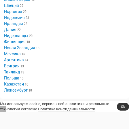
Швеция
29
Норвегия
29
Индонезия
23
Ирландия
23
Дания
22
Нидерланды
20
Финляндия
18
Новая Зеландия
18
Мексика
16
Аргентина
14
Венгрия
13
Таиланд
13
Польша
13
Казахстан
10
Люксембург
10
Мы используем cookie, сервисы веб-аналитики и рекламные
Ok
технологии согласно
Политике конфиденциальности
.
6
Сериалы, юмор и стендап.
Телешоу
Сериалы
Фильмы
Стендап