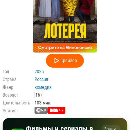
Трейлер
Год
2025
Страна
Россия
Жанр
комедия
Возраст
16+
Длительность
103 мин.
Рейтинг
6.9
4.9
Фильмы и сериалы в
Реклама